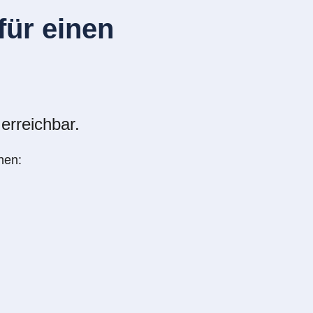
ür einen
erreichbar.
nen: