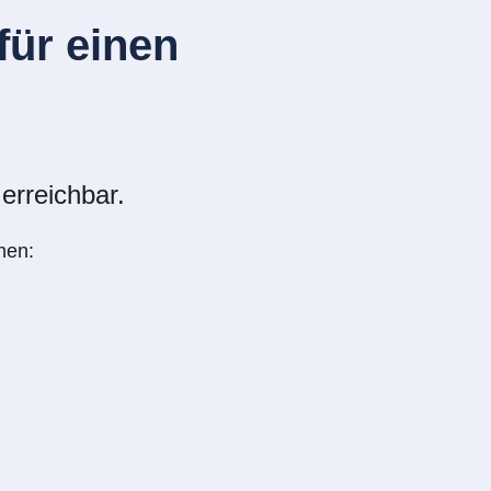
ür einen
erreichbar.
nen: