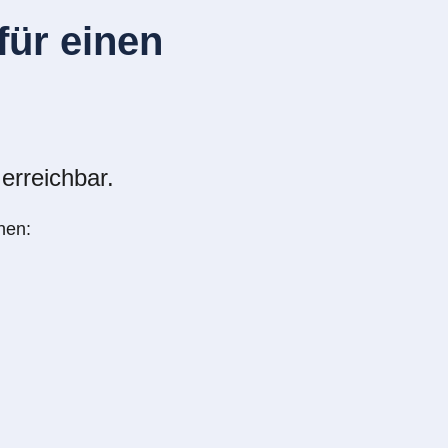
ür einen
erreichbar.
nen: