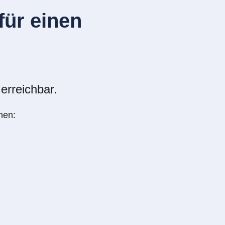
ür einen
erreichbar.
nen: