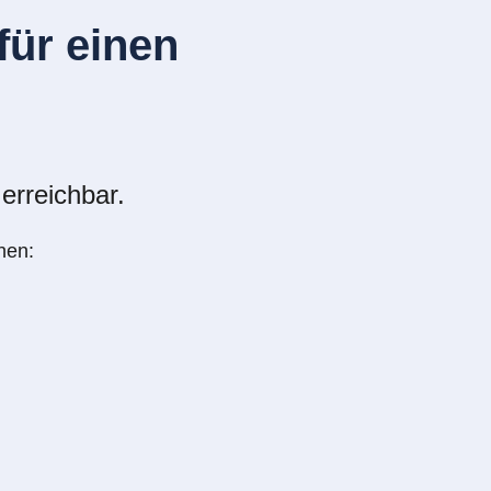
ür einen
erreichbar.
nen: