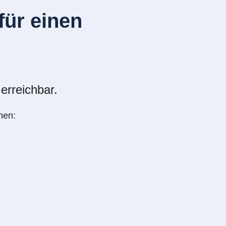
ür einen
erreichbar.
nen: