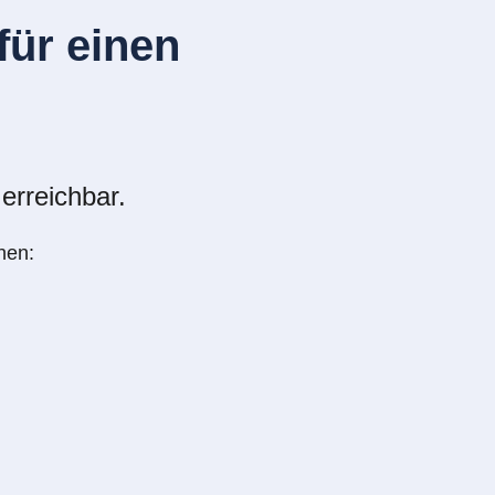
ür einen
erreichbar.
nen: