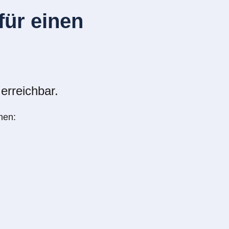
ür einen
erreichbar.
nen: