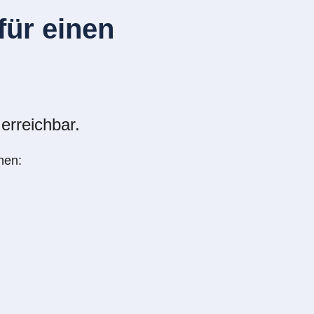
ür einen
erreichbar.
nen: