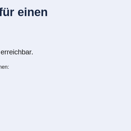
ür einen
erreichbar.
nen: