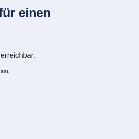
ür einen
erreichbar.
nen: