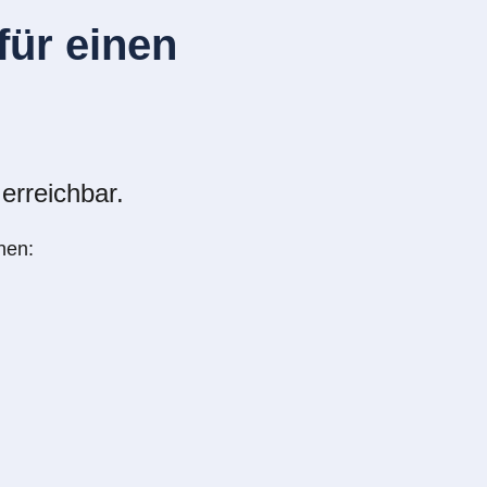
ür einen
erreichbar.
nen: