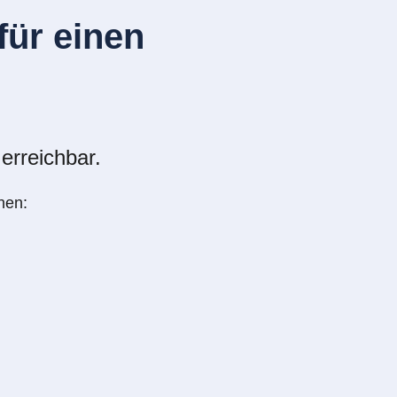
ür einen
erreichbar.
nen: