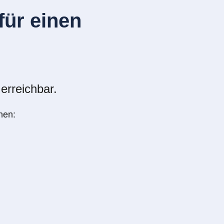
ür einen
erreichbar.
nen: