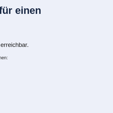
ür einen
erreichbar.
nen: