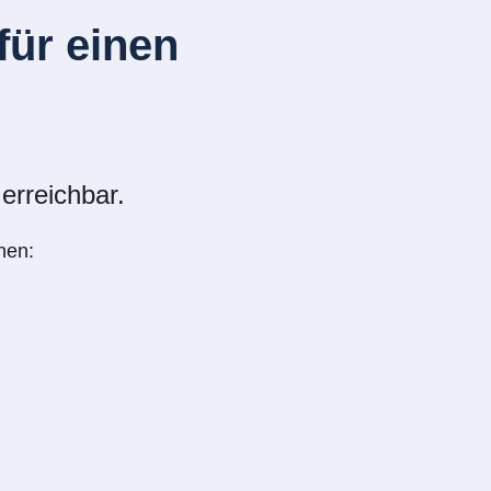
ür einen
erreichbar.
nen: